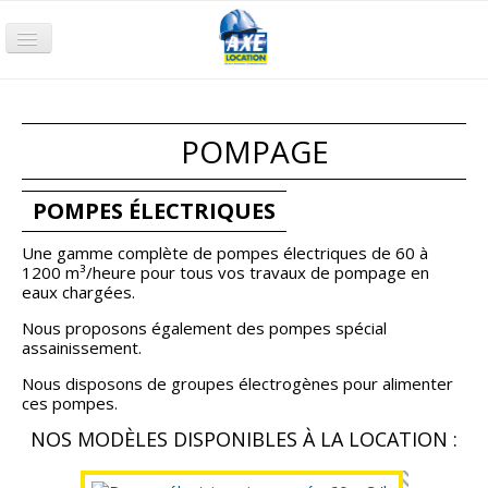
Accueil
Terrassement
POMPAGE
Compactage
Nacelle
POMPES ÉLECTRIQUES
Chariot
Une gamme complète de pompes électriques de 60 à
1200 m³/heure pour tous vos travaux de pompage en
Groupe électrogène
eaux chargées.
Pompage
Nous proposons également des pompes spécial
assainissement.
Air comprimé
Nous disposons de groupes électrogènes pour alimenter
ces pompes.
Petits Outillages
NOS MODÈLES DISPONIBLES À LA LOCATION :
Qui sommes-nous ?
Nos agences