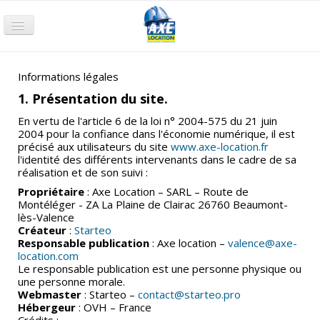
Accueil
Terrassement
Informations légales
1. Présentation du site.
Compactage
En vertu de l'article 6 de la loi n° 2004-575 du 21 juin
Nacelle
2004 pour la confiance dans l'économie numérique, il est
précisé aux utilisateurs du site
www.axe-location.fr
Chariot
l'identité des différents intervenants dans le cadre de sa
réalisation et de son suivi :
Groupe électrogène
Propriétaire
: Axe Location – SARL – Route de
Montéléger - ZA La Plaine de Clairac 26760 Beaumont-
Pompage
lès-Valence
Créateur
:
Starteo
Air comprimé
Responsable publication
: Axe location –
valence@axe-
location.com
Petits Outillages
Le responsable publication est une personne physique ou
une personne morale.
Qui sommes-nous ?
Webmaster
: Starteo –
contact@starteo.pro
Hébergeur
: OVH – France
Nos agences