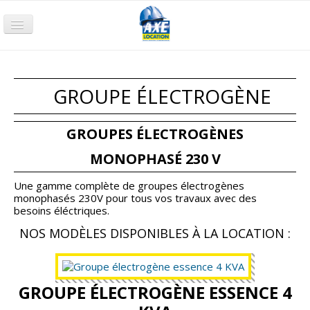
Accueil
Terrassement
GROUPE ÉLECTROGÈNE
Compactage
Nacelle
GROUPES ÉLECTROGÈNES
Chariot
MONOPHASÉ 230 V
Groupe électrogène
Une gamme complète de groupes électrogènes
monophasés 230V pour tous vos travaux avec des
Pompage
besoins éléctriques.
Air comprimé
NOS MODÈLES DISPONIBLES À LA LOCATION :
Petits Outillages
Qui sommes-nous ?
GROUPE ÉLECTROGÈNE ESSENCE 4
Nos agences