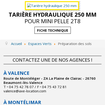
Actualités
TARIÈRE HYDRAULIQUE 250 MM
Contact
POUR MINI PELLE 2T8
FICHE TECHNIQUE
Accueil
Espaces Verts
Préparation des sols
CONTACTEZ UNE DE NOS AGENCES !
À VALENCE
Route de Montéléger - ZA La Plaine de Clairac - 26760
Beaumont-lès-Valence
T • 04 75 42 78 07 / F • 04 75 43 72 81
valence@axe-location.com
À MONTÉLIMAR