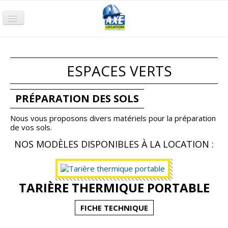
Accueil
Terrassement
ESPACES VERTS
Compactage
Nacelle
PRÉPARATION DES SOLS
Chariot
Nous vous proposons divers matériels pour la préparation
de vos sols.
Groupe électrogène
NOS MODÈLES DISPONIBLES À LA LOCATION :
Pompage
Air comprimé
TARIÈRE THERMIQUE PORTABLE
Petits Outillages
FICHE TECHNIQUE
Qui sommes-nous ?
Nos agences