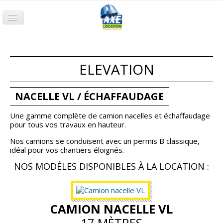
Accueil
Terrassement
ELEVATION
Compactage
Nacelle
NACELLE VL / ÉCHAFFAUDAGE
Chariot
Une gamme complète de camion nacelles et échaffaudage
pour tous vos travaux en hauteur.
Groupe électrogène
Nos camions se conduisent avec un permis B classique,
Pompage
idéal pour vos chantiers éloignés.
NOS MODÈLES DISPONIBLES À LA LOCATION :
Air comprimé
Petits Outillages
Qui sommes-nous ?
CAMION NACELLE VL
17 MÈTRES
Nos agences