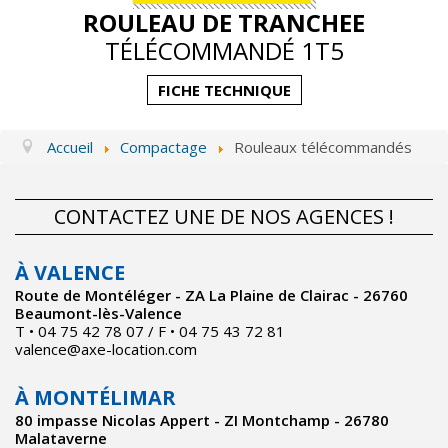
ROULEAU DE TRANCHEE
Actualités
TÉLÉCOMMANDÉ 1T5
Contact
FICHE TECHNIQUE
Accueil
Compactage
Rouleaux télécommandés
CONTACTEZ UNE DE NOS AGENCES !
À VALENCE
Route de Montéléger - ZA La Plaine de Clairac - 26760
Beaumont-lès-Valence
T • 04 75 42 78 07 / F • 04 75 43 72 81
valence@axe-location.com
À MONTÉLIMAR
80 impasse Nicolas Appert - ZI Montchamp - 26780
Malataverne