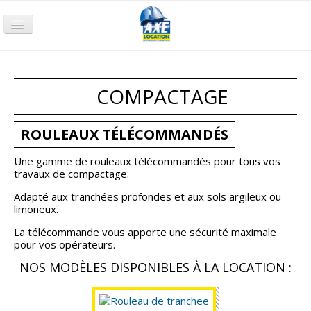
Accueil
Terrassement
COMPACTAGE
Compactage
Nacelle
ROULEAUX TÉLÉCOMMANDÉS
Chariot
Une gamme de rouleaux télécommandés pour tous vos
travaux de compactage.
Groupe électrogène
Adapté aux tranchées profondes et aux sols argileux ou
Pompage
limoneux.
Air comprimé
La télécommande vous apporte une sécurité maximale
pour vos opérateurs.
Petits Outillages
NOS MODÈLES DISPONIBLES À LA LOCATION :
Qui sommes-nous ?
Nos agences