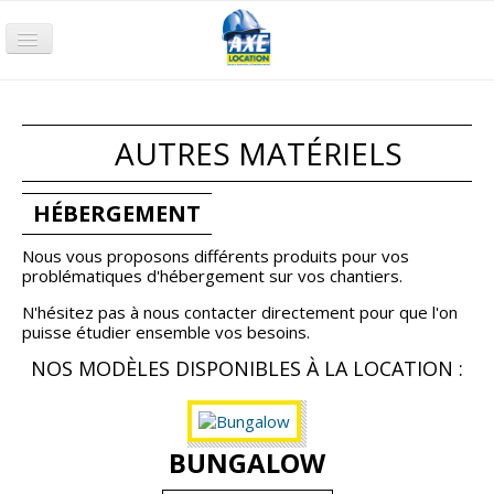
Accueil
Terrassement
AUTRES MATÉRIELS
Compactage
Nacelle
HÉBERGEMENT
Chariot
Nous vous proposons différents produits pour vos
problématiques d'hébergement sur vos chantiers.
Groupe électrogène
N'hésitez pas à nous contacter directement pour que l'on
Pompage
puisse étudier ensemble vos besoins.
NOS MODÈLES DISPONIBLES À LA LOCATION :
Air comprimé
Petits Outillages
Qui sommes-nous ?
BUNGALOW
Nos agences