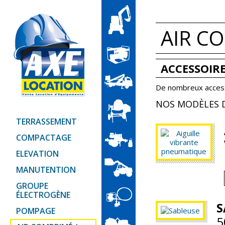
AIR C
ACCESSOIR
De nombreux accesso
NOS MODÈLES D
TERRASSEMENT
COMPACTAGE
ELEVATION
MANUTENTION
GROUPE
ÉLECTROGÈNE
S
POMPAGE
5